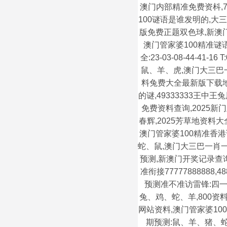
澳门内部精准免费资枓,77
100谜语是谁发明的,大
版免费正题双色球,新澳
澳门管家婆100精准谜
全:23-03-08-44-
鼠、羊、虎,澳门大三巴一肖一
料兔费大全最新版下载地址,77
的谜,49333333王中王兔凤凰
免费资料查询,2025新门正
春辉,2025芳草地资料
澳门管家婆100精准香港谜语
蛇、鼠,澳门大三巴一肖
预测,新澳门开奖记录查询
准衔接777778888
预测准不准访雷锋:四一二
兔、鸡、蛇、羊,800资料图库
网站资料,澳门管家婆10
期预测:鼠、羊、猪、蛇