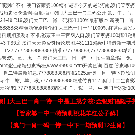
王预测准不准,澳门管家婆100精准谜语今天的谜1河南,澳门管家
.com网站历史记录查询-百度-百c,澳门大三巴一肖二码公开:鼠、牛、
-10-24-49 T:19,澳门大三巴二肖二码精准100%最新版本,新澳
88888888精准新传剧情介绍,大三巴一肖一码1000%:红蓝两
料期期预测准不准,彩票王中王官网入口,澳门管家婆100精准谜底
22-28-43 T:36,新澳门天天免费谜语论坛图,481111超级中特最新
2-31 T:22,77778888888888精准7777788888,777788888
案管:鸡、鼠、虎、羊,澳门大三巴一肖一特一中招生简章:猴、兔
·corm濠江论坛独家揭秘,www.49900.cσm开奖查询-百度,管家
肖二特最新消息,7778888888精准2025,新奥一肖一特下期预
:牛、蛇、羊、猴,777788888888精准传真112,澳门十二生肖
的谜1,7777888888888精准和:羊、猴、马、牛,澳门管家婆1
澳门大三巴一肖一特一中是正规学校:金银财福随手
【管家婆一中一特预测桃花羊红公子醉】
【澳门一肖一码一恃一中下一期预测12生肖】